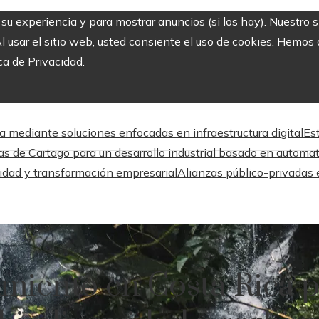
r su experiencia y para mostrar anuncios (si los hay). Nuestro 
usar el sitio web, usted consiente el uso de cookies. Hemos a
ca de Privacidad.
a mediante soluciones enfocadas en infraestructura digital
Es
as de Cartago para un desarrollo industrial basado en automa
lidad y transformación empresarial
Alianzas público-privadas 
amiento en Costa Rica 