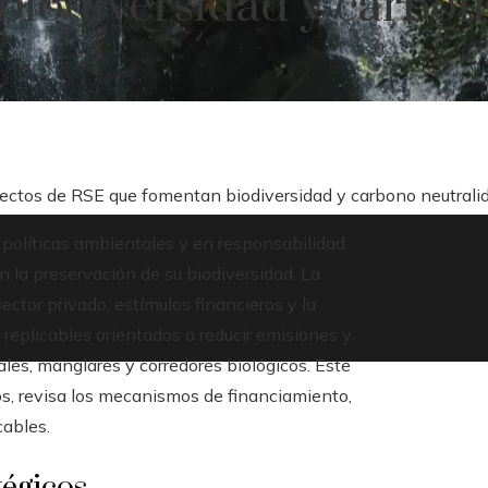
iodiversidad y carbon
yectos de RSE que fomentan biodiversidad y carbono neutrali
 políticas ambientales y en responsabilidad
n la preservación de su biodiversidad. La
tor privado, estímulos financieros y la
eplicables orientados a reducir emisiones y
es, manglares y corredores biológicos. Este
os, revisa los mecanismos de financiamiento,
cables.
tégicos