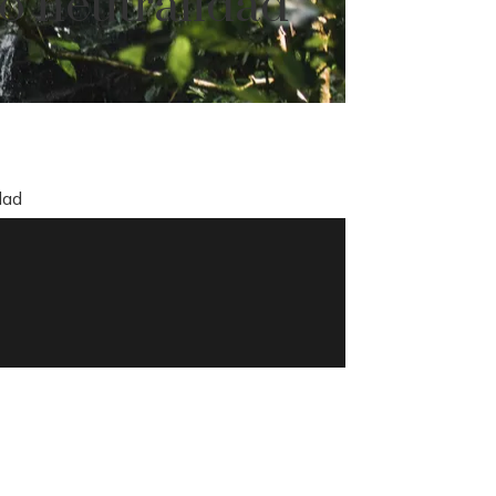
o neutralidad
dad