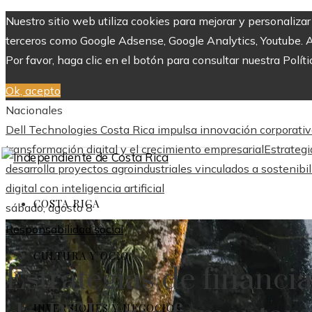
Nuestro sitio web utiliza cookies para mejorar y personaliza
terceros como Google Adsense, Google Analytics, Youtube. Al 
Por favor, haga clic en el botón para consultar nuestra Políti
Ok, acepto
Nacionales
Dell Technologies Costa Rica impulsa innovación corporativ
transformación digital y el crecimiento empresarial
Estrategi
desarrolla proyectos agroindustriales vinculados a sostenibi
digital con inteligencia artificial
COSTA RICA
sábado, agosto 8
Responsabilidad social
CULTURA Y OCIO
Estrategias de financi
INVERSIONES Y NEGOCIOS