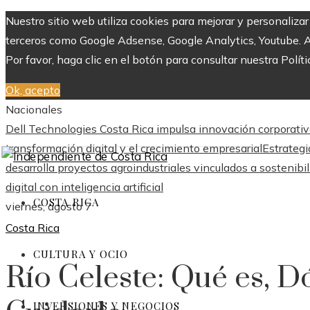
Nuestro sitio web utiliza cookies para mejorar y personaliza
terceros como Google Adsense, Google Analytics, Youtube. Al 
Por favor, haga clic en el botón para consultar nuestra Políti
Ok, acepto
Nacionales
Dell Technologies Costa Rica impulsa innovación corporativ
transformación digital y el crecimiento empresarial
Estrategi
desarrolla proyectos agroindustriales vinculados a sostenibi
digital con inteligencia artificial
COSTA RICA
viernes, agosto 7
Costa Rica
CULTURA Y OCIO
Río Celeste: Qué es, D
INVERSIONES Y NEGOCIOS