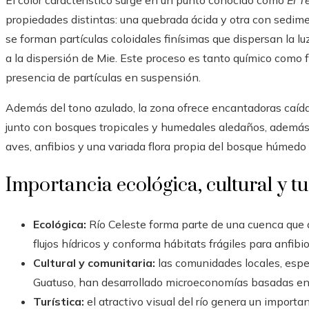
El color característico surge en un punto conocido como
El T
propiedades distintas: una quebrada ácida y otra con sedime
se forman partículas coloidales finísimas que dispersan la lu
a la dispersión de Mie. Este proceso es tanto químico como f
presencia de partículas en suspensión.
Además del tono azulado, la zona ofrece encantadoras caída
junto con bosques tropicales y humedales aledaños, además
aves, anfibios y una variada flora propia del bosque húmedo
Importancia ecológica, cultural y tu
Ecológica:
Río Celeste forma parte de una cuenca que 
flujos hídricos y conforma hábitats frágiles para anfibio
Cultural y comunitaria:
las comunidades locales, espe
Guatuso, han desarrollado microeconomías basadas en h
Turística:
el atractivo visual del río genera un importan