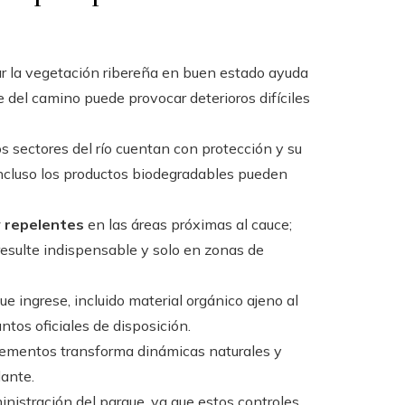
ar la vegetación ribereña en buen estado ayuda
se del camino puede provocar deterioros difíciles
s sectores del río cuentan con protección y su
incluso los productos biodegradables pueden
y repelentes
en las áreas próximas al cauce;
resulte indispensable y solo en zonas de
que ingrese, incluido material orgánico ajeno al
untos oficiales de disposición.
 elementos transforma dinámicas naturales y
lante.
ministración del parque, ya que estos controles