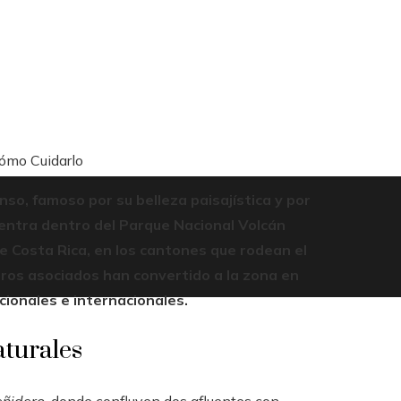
Cómo Cuidarlo
nso, famoso por su belleza paisajística y por
uentra dentro del Parque Nacional Volcán
 de Costa Rica, en los cantones que rodean el
deros asociados han convertido a la zona en
cionales e internacionales.
aturales