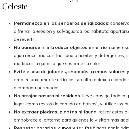
Celeste
Permanezca en los senderos señalizados
: conserv
a frenar la erosión y salvaguarda los hábitats; apartar
de revertir.
No bañarse ni introducir objetos en el río
: numeroso
agua reacciona con facilidad a aceites y detergentes; 
modificar la química que sostiene su color.
Evite el uso de jabones, champús, cremas solares 
emplee únicamente artículos sin filtro químico cuando 
acampada permitidas.
No arrojar basura ni residuos
: lleve consigo todo lo 
lugar (como restos de comida en bolsas), y utilice los p
No extraer piedras, plantas ni fauna
: retirar estos
empobrece el entorno para quienes lo visiten más ade
Respetar horarios, cupos y tarifas
fijados por la ad