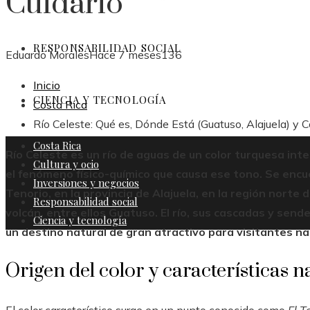
Cuidarlo
RESPONSABILIDAD SOCIAL
Eduardo Morales
Hace 7 meses
136
Inicio
CIENCIA Y TECNOLOGÍA
Costa Rica
Río Celeste: Qué es, Dónde Está (Guatuso, Alajuela) y 
Costa Rica
Río Celeste es un río de aguas de un color turquesa inte
Cultura y ocio
el fenómeno físico-químico que causa ese tono. Se enc
Inversiones y negocios
Tenorio, en la provincia de Alajuela, en la región norte
Responsabilidad social
volcán, entre ellos Guatuso. El río, sus cascadas y sen
Ciencia y tecnología
un destino natural de gran atractivo para visitantes na
Origen del color y características n