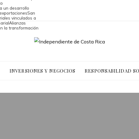
to
a un desarrollo
 exportaciones
San
riales vinculados a
arial
Alianzas
an la transformación
O
INVERSIONES Y NEGOCIOS
RESPONSABILIDAD S