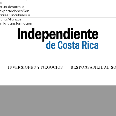
to
a un desarrollo
 exportaciones
San
riales vinculados a
arial
Alianzas
an la transformación
O
INVERSIONES Y NEGOCIOS
RESPONSABILIDAD S