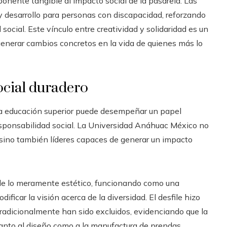
nente tangible al impacto social de la pasarela. Las
 desarrollo para personas con discapacidad, reforzando
social. Este vínculo entre creatividad y solidaridad es un
generar cambios concretos en la vida de quienes más lo
cial duradero
la educación superior puede desempeñar un papel
esponsabilidad social. La Universidad Anáhuac México no
 sino también líderes capaces de generar un impacto
de lo meramente estético, funcionando como una
ificar la visión acerca de la diversidad. El desfile hizo
tradicionalmente han sido excluidos, evidenciando que la
anto al diseño como a la manufactura de prendas.