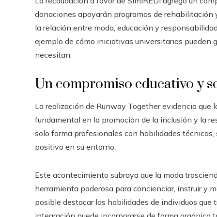
La recaudación a favor de SimiREDI agregó un compo
donaciones apoyarán programas de rehabilitación y
la relación entre moda, educación y responsabilidad 
ejemplo de cómo iniciativas universitarias pueden 
necesitan.
Un compromiso educativo y so
La realización de Runway Together evidencia que 
fundamental en la promoción de la inclusión y la r
solo forma profesionales con habilidades técnicas,
positivo en su entorno.
Este acontecimiento subraya que la moda trascien
herramienta poderosa para concienciar, instruir y mod
posible destacar las habilidades de individuos que 
integración puede incorporarse de forma orgánica t