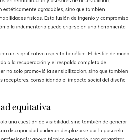
 en rehabilitación y asesores de accesibilidad,
an estéticamente agradables, sino que también
habilidades físicas. Esta fusión de ingenio y compromiso
cómo la indumentaria puede erigirse en una herramienta
ó con un significativo aspecto benéfico. El desfile de moda
da a la recuperación y el respaldo completo de
r no solo promovió la sensibilización, sino que también
os receptores, consolidando el impacto social del diseño
dad equitativa
lo una cuestión de visibilidad, sino también de generar
con discapacidad pudieron desplazarse por la pasarela
rofesional y apoyo técnico necesario para garantizar