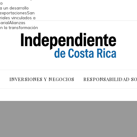
to
a un desarrollo
 exportaciones
San
riales vinculados a
arial
Alianzas
an la transformación
O
INVERSIONES Y NEGOCIOS
RESPONSABILIDAD S