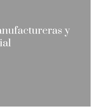
anufactureras y
ial