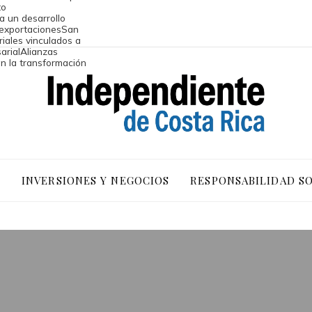
to
a un desarrollo
 exportaciones
San
riales vinculados a
arial
Alianzas
an la transformación
O
INVERSIONES Y NEGOCIOS
RESPONSABILIDAD S