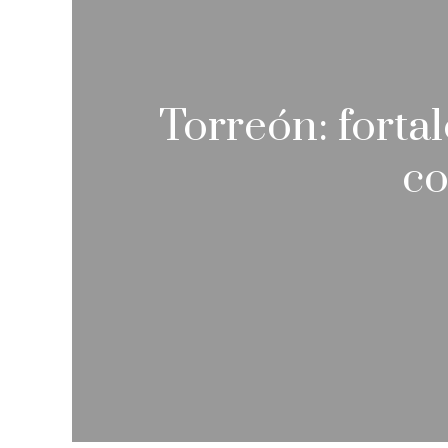
Torreón: forta
co