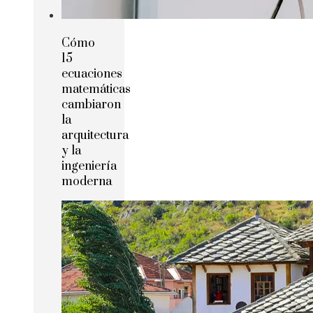
Cómo
15
ecuaciones
matemáticas
cambiaron
la
arquitectura
y la
ingeniería
moderna