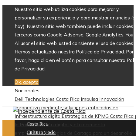
Nuestro sitio web utiliza cookies para mejorar y
personalizar su experiencia y para mostrar anuncios (si
hay). Nuestro sitio web también puede incluir cookies 
terceros como Google Adsense, Google Analytics, Yout
Al usar el sitio web, usted consiente el uso de cookies.
Hemos actualizado nuestra Política de Privacidad. Por
favor, haga clic en el botón para consultar nuestra Polí
de Privacidad.
Ok, acepto
Nacionales
Dell Technologies Costa Rica impulsa innovación
corporativa mediante soluciones enfocadas en
infraestructura digital
Estrategias de KPMG Costa Rica 
Costa Rica
la transformación digital y el crecimiento
Cultura y ocio
empresarial
Estrategias de Cartago para un desarrollo