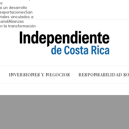
to
a un desarrollo
 exportaciones
San
riales vinculados a
arial
Alianzas
an la transformación
O
INVERSIONES Y NEGOCIOS
RESPONSABILIDAD S