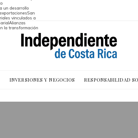
to
a un desarrollo
 exportaciones
San
riales vinculados a
arial
Alianzas
an la transformación
O
INVERSIONES Y NEGOCIOS
RESPONSABILIDAD S