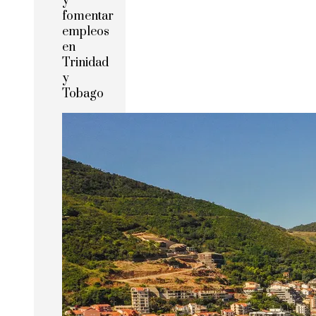
y
fomentar
empleos
en
Trinidad
y
Tobago