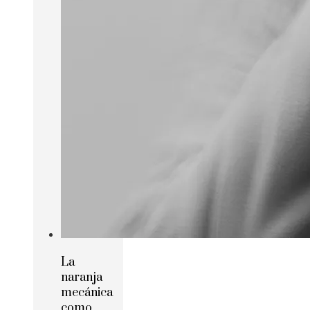
La
naranja
mecánica
como