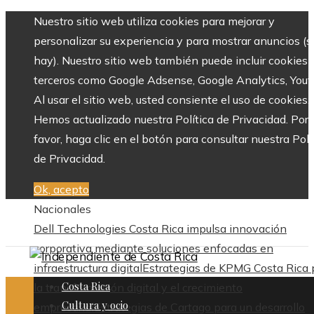
Nuestro sitio web utiliza cookies para mejorar y
personalizar su experiencia y para mostrar anuncios (si
hay). Nuestro sitio web también puede incluir cookies 
terceros como Google Adsense, Google Analytics, Yout
Al usar el sitio web, usted consiente el uso de cookies.
Hemos actualizado nuestra Política de Privacidad. Por
favor, haga clic en el botón para consultar nuestra Polí
de Privacidad.
Ok, acepto
Nacionales
Dell Technologies Costa Rica impulsa innovación
corporativa mediante soluciones enfocadas en
infraestructura digital
Estrategias de KPMG Costa Rica 
Costa Rica
la transformación digital y el crecimiento
Cultura y ocio
empresarial
Estrategias de Cartago para un desarrollo