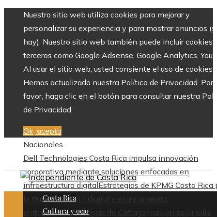
Nuestro sitio web utiliza cookies para mejorar y
personalizar su experiencia y para mostrar anuncios (si
hay). Nuestro sitio web también puede incluir cookies 
terceros como Google Adsense, Google Analytics, Yout
Al usar el sitio web, usted consiente el uso de cookies.
Hemos actualizado nuestra Política de Privacidad. Por
favor, haga clic en el botón para consultar nuestra Polí
de Privacidad.
Ok, acepto
Nacionales
Dell Technologies Costa Rica impulsa innovación
corporativa mediante soluciones enfocadas en
infraestructura digital
Estrategias de KPMG Costa Rica 
Costa Rica
la transformación digital y el crecimiento
Cultura y ocio
empresarial
Estrategias de Cartago para un desarrollo