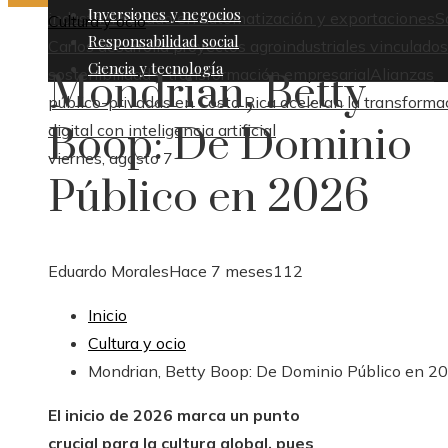
Inversiones y negocios
industrial basado en automatización y exportaciones
S
Cultura y ocio
Responsabilidad social
Carlos desarrolla proyectos agroindustriales vinculados
Ciencia y tecnología
sostenibilidad y transformación empresarial
Alianzas
Mondrian, Betty
público-privadas en Costa Rica aceleran la transforma
Boop: De Dominio
digital con inteligencia artificial
viernes, agosto 7
Público en 2026
Eduardo Morales
Hace 7 meses
112
Inicio
Cultura y ocio
Mondrian, Betty Boop: De Dominio Público en 2
El inicio de 2026 marca un punto
crucial para la cultura global, pues