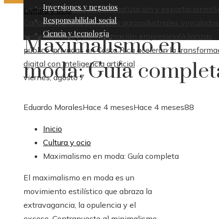
Inversiones y negocios
industrial basado en automatización y exportaciones
S
Cultura y ocio
Responsabilidad social
Carlos desarrolla proyectos agroindustriales vinculados
Ciencia y tecnología
sostenibilidad y transformación empresarial
Alianzas
Maximalismo en
público-privadas en Costa Rica aceleran la transforma
moda: Guía complet
digital con inteligencia artificial
viernes, agosto 7
Eduardo Morales
Hace 4 meses
Hace 4 meses
88
Inicio
Cultura y ocio
Maximalismo en moda: Guía completa
El maximalismo en moda es un
movimiento estilístico que abraza la
extravagancia, la opulencia y el
exceso. Contrapuesto al minimalismo,