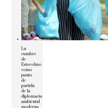
La
cumbre
de
Estocolmo
como
punto
de
partida
de la
diplomacia
ambiental
moderna