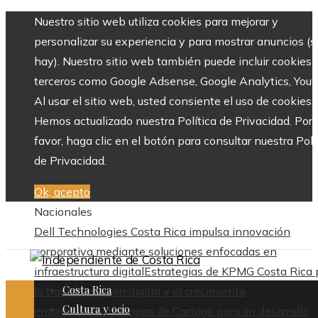
Nuestro sitio web utiliza cookies para mejorar y
personalizar su experiencia y para mostrar anuncios (si
hay). Nuestro sitio web también puede incluir cookies 
terceros como Google Adsense, Google Analytics, Yout
Al usar el sitio web, usted consiente el uso de cookies.
Hemos actualizado nuestra Política de Privacidad. Por
favor, haga clic en el botón para consultar nuestra Polí
de Privacidad.
Ok, acepto
Nacionales
Dell Technologies Costa Rica impulsa innovación
corporativa mediante soluciones enfocadas en
infraestructura digital
Estrategias de KPMG Costa Rica 
Costa Rica
la transformación digital y el crecimiento
Cultura y ocio
empresarial
Estrategias de Cartago para un desarrollo