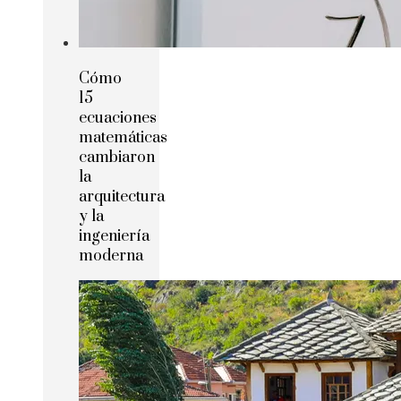
Cómo
15
ecuaciones
matemáticas
cambiaron
la
arquitectura
y la
ingeniería
moderna