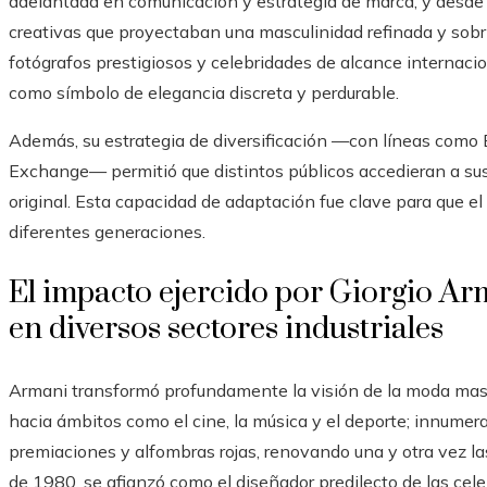
adelantada en comunicación y estrategia de marca, y desde
creativas que proyectaban una masculinidad refinada y sobri
fotógrafos prestigiosos y celebridades de alcance internac
como símbolo de elegancia discreta y perdurable.
Además, su estrategia de diversificación —con líneas como
Exchange— permitió que distintos públicos accedieran a sus 
original. Esta capacidad de adaptación fue clave para que e
diferentes generaciones.
El impacto ejercido por Giorgio Arm
en diversos sectores industriales
Armani transformó profundamente la visión de la moda mascu
hacia ámbitos como el cine, la música y el deporte; innumera
premiaciones y alfombras rojas, renovando una y otra vez la
de 1980, se afianzó como el diseñador predilecto de las cel