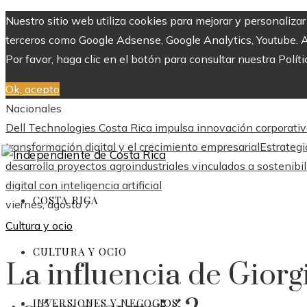
Nuestro sitio web utiliza cookies para mejorar y personaliza
terceros como Google Adsense, Google Analytics, Youtube. Al 
Por favor, haga clic en el botón para consultar nuestra Políti
Ok, acepto
Nacionales
Dell Technologies Costa Rica impulsa innovación corporativ
transformación digital y el crecimiento empresarial
Estrategi
desarrolla proyectos agroindustriales vinculados a sostenibi
digital con inteligencia artificial
COSTA RICA
viernes, agosto 7
Cultura y ocio
CULTURA Y OCIO
La influencia de Giorg
INVERSIONES Y NEGOCIOS