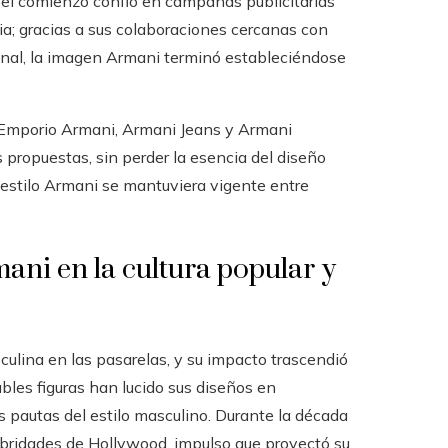
 el comienzo confió en campañas publicitarias
a; gracias a sus colaboraciones cercanas con
ional, la imagen Armani terminó estableciéndose
 Emporio Armani, Armani Jeans y Armani
propuestas, sin perder la esencia del diseño
l estilo Armani se mantuviera vigente entre
ani en la cultura popular y
lina en las pasarelas, y su impacto trascendió
bles figuras han lucido sus diseños en
s pautas del estilo masculino. Durante la década
ebridades de Hollywood, impulso que proyectó su