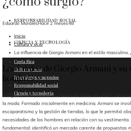
¿cómo surgió?
RESPONSABILIDAD SOCIAL
Eduardo Morales
Hace 2 meses
48
Inicio
CIENCIA Y TECNOLOGÍA
Cultura y ocio
La influencia de Giorgio Armani en el estilo masculino,
Costa Rica
Los inicios de Giorgio Armani y su
Cultura y ocio
hombres
Inversiones y negocios
Responsabilidad social
Ciencia y tecnología
Giorgio Armani, nacido en Piacenza, Italia, en 1934, comenzó
la moda. Formado inicialmente en medicina, Armani se invo
escaparatismo y la gestión de tiendas, lo que le permitió ob
necesidades de los hombres en relación con su vestimenta. E
fundamental: identificó un mercado carente de propuestas 