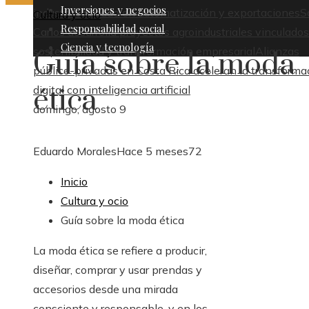
Inversiones y negocios
industrial basado en automatización y exportaciones
S
Cultura y ocio
Responsabilidad social
Carlos desarrolla proyectos agroindustriales vinculados
Ciencia y tecnología
sostenibilidad y transformación empresarial
Alianzas
Guía sobre la moda
público-privadas en Costa Rica aceleran la transforma
ética
digital con inteligencia artificial
domingo, agosto 9
Eduardo Morales
Hace 5 meses
72
Inicio
Cultura y ocio
Guía sobre la moda ética
La moda ética se refiere a producir,
diseñar, comprar y usar prendas y
accesorios desde una mirada
consciente y responsable, y en los