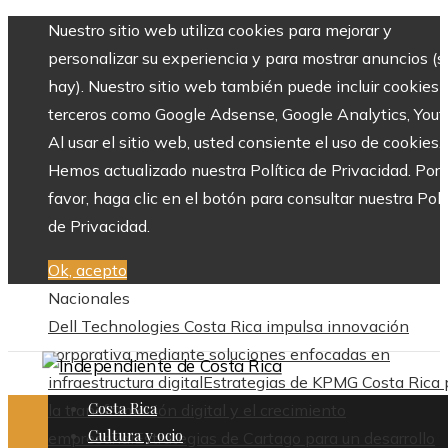
Nuestro sitio web utiliza cookies para mejorar y
personalizar su experiencia y para mostrar anuncios (si
hay). Nuestro sitio web también puede incluir cookies 
terceros como Google Adsense, Google Analytics, Yout
Al usar el sitio web, usted consiente el uso de cookies.
Hemos actualizado nuestra Política de Privacidad. Por
favor, haga clic en el botón para consultar nuestra Polí
de Privacidad.
Ok, acepto
Nacionales
Dell Technologies Costa Rica impulsa innovación
corporativa mediante soluciones enfocadas en
infraestructura digital
Estrategias de KPMG Costa Rica 
Costa Rica
la transformación digital y el crecimiento
Cultura y ocio
empresarial
Estrategias de Cartago para un desarrollo