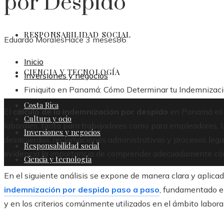
por Despido
RESPONSABILIDAD SOCIAL
Eduardo Morales
Hace 3 meses
86
Inicio
CIENCIA Y TECNOLOGÍA
Inversiones y negocios
Finiquito en Panamá: Cómo Determinar tu Indemnizac
Costa Rica
El
cálculo de la indemnización por despido
en Panamá es u
Cultura y ocio
laborales, tanto para trabajadores como para empleadores. 
Inversiones y negocios
desacuerdos, reclamaciones administrativas y procesos lega
Responsabilidad social
evidencia la importancia de comprender adecuadamente cóm
Ciencia y tecnología
En el siguiente análisis se expone de manera clara y aplica
indemnización por despido paso a paso
, fundamentado e
y en los criterios comúnmente utilizados en el ámbito labora