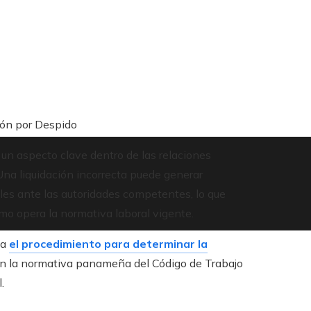
ión por Despido
n aspecto clave dentro de las relaciones
Una liquidación incorrecta puede generar
les ante las autoridades competentes, lo que
o opera la normativa laboral vigente.
da
el procedimiento para determinar la
n la normativa panameña del Código de Trabajo
l.