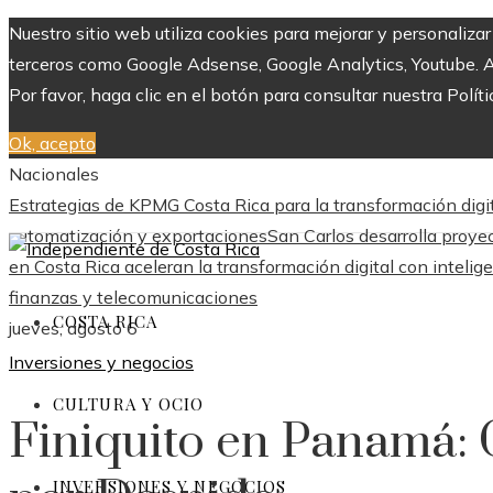
Nuestro sitio web utiliza cookies para mejorar y personaliza
terceros como Google Adsense, Google Analytics, Youtube. Al 
Por favor, haga clic en el botón para consultar nuestra Políti
Ok, acepto
Nacionales
Estrategias de KPMG Costa Rica para la transformación digit
automatización y exportaciones
San Carlos desarrolla proye
en Costa Rica aceleran la transformación digital con inteligen
finanzas y telecomunicaciones
COSTA RICA
jueves, agosto 6
Inversiones y negocios
CULTURA Y OCIO
Finiquito en Panamá:
INVERSIONES Y NEGOCIOS