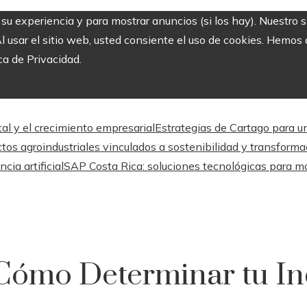
r su experiencia y para mostrar anuncios (si los hay). Nuestro 
usar el sitio web, usted consiente el uso de cookies. Hemos a
ca de Privacidad.
al y el crecimiento empresarial
Estrategias de Cartago para un
ctos agroindustriales vinculados a sostenibilidad y transform
cia artificial
SAP Costa Rica: soluciones tecnológicas para m
 Cómo Determinar tu I