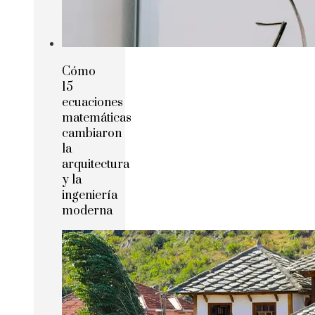
Cómo
15
ecuaciones
matemáticas
cambiaron
la
arquitectura
y la
ingeniería
moderna