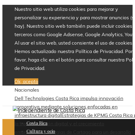
Nuestro sitio web utiliza cookies para mejorar y
personalizar su experiencia y para mostrar anuncios (si
hay). Nuestro sitio web también puede incluir cookies 
terceros como Google Adsense, Google Analytics, Yout
Al usar el sitio web, usted consiente el uso de cookies.
Hemos actualizado nuestra Política de Privacidad. Por
favor, haga clic en el botón para consultar nuestra Polí
de Privacidad.
Ok, acepto
Nacionales
Dell Technologies Costa Rica impulsa innovación
corporativa mediante soluciones enfocadas en
infraestructura digital
Estrategias de KPMG Costa Rica 
Costa Rica
la transformación digital y el crecimiento
Cultura y ocio
empresarial
Estrategias de Cartago para un desarrollo