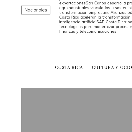
exportaciones
San Carlos desarrolla p
agroindustriales vinculados a sostenibi
Nacionales
transformación empresarial
Alianzas pú
Costa Rica aceleran la transformación 
inteligencia artificial
SAP Costa Rica: so
tecnológicas para modernizar proceso
finanzas y telecomunicaciones
COSTA RICA
CULTURA Y OCI