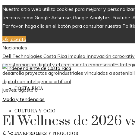
Nuestro sitio web utiliza cookies para mejorar y personaliza
terceros como Google Adsense, Google Analytics, Youtube. Al 
Por favor, haga clic en el botón para consultar nuestra Políti
Ok, acepto
Nacionales
Dell Technologies Costa Rica impulsa innovación corporativ
transformación digital y el crecimiento empresarial
Estrategi
desarrolla proyectos agroindustriales vinculados a sostenibi
digital con inteligencia artificial
COSTA RICA
jueves, agosto 6
Moda y tendencias
CULTURA Y OCIO
El Wellness de 2026 vs
INVERSIONES Y NEGOCIOS