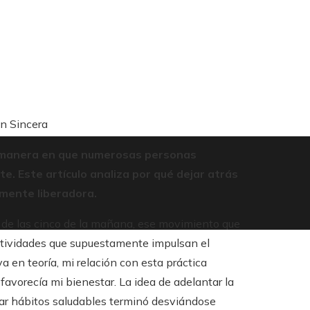
ón Sincera
la manera en que numerosas personas
te. Este artículo analiza por qué dejar atrás
mente liberadora.
ub de las cinco de la mañana, ese movimiento que
 actividades que supuestamente impulsan el
 en teoría, mi relación con esta práctica
favorecía mi bienestar. La idea de adelantar la
ivar hábitos saludables terminó desviándose