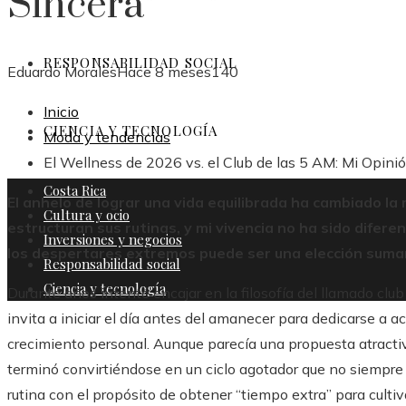
Sincera
RESPONSABILIDAD SOCIAL
Eduardo Morales
Hace 8 meses
140
Inicio
CIENCIA Y TECNOLOGÍA
Moda y tendencias
El Wellness de 2026 vs. el Club de las 5 AM: Mi Opini
Costa Rica
El anhelo de lograr una vida equilibrada ha cambiado 
Cultura y ocio
estructuran sus rutinas, y mi vivencia no ha sido diferen
Inversiones y negocios
los despertares extremos puede ser una elección suma
Responsabilidad social
Ciencia y tecnología
Durante años intenté encajar en la filosofía del llamado cl
invita a iniciar el día antes del amanecer para dedicarse a
crecimiento personal. Aunque parecía una propuesta atractiva
terminó convirtiéndose en un ciclo agotador que no siempre 
rutina con el propósito de obtener “tiempo extra” para cult