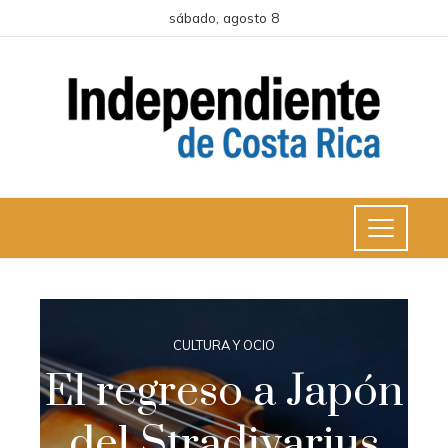
sábado, agosto 8
CULTURA Y OCIO
El regreso a Japón
del Stradivarius