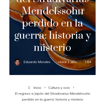
Mendelssohn
perdido en la
guerra: historia y
misterio
Eduardo Morales
Hace 1 año
184
Inicio
Cultura y ocio
El regreso a Japón del Stradivarius Mendelssohn
perdido en la guerra: historia y misterio