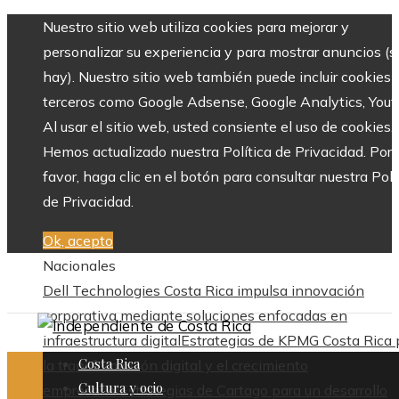
Nuestro sitio web utiliza cookies para mejorar y
personalizar su experiencia y para mostrar anuncios (si
hay). Nuestro sitio web también puede incluir cookies 
terceros como Google Adsense, Google Analytics, Yout
Al usar el sitio web, usted consiente el uso de cookies.
Hemos actualizado nuestra Política de Privacidad. Por
favor, haga clic en el botón para consultar nuestra Polí
de Privacidad.
Ok, acepto
Nacionales
Dell Technologies Costa Rica impulsa innovación
corporativa mediante soluciones enfocadas en
infraestructura digital
Estrategias de KPMG Costa Rica 
Costa Rica
la transformación digital y el crecimiento
Cultura y ocio
empresarial
Estrategias de Cartago para un desarrollo