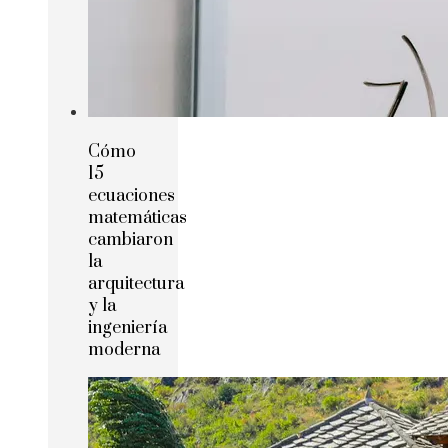
Cómo
15
ecuaciones
matemáticas
cambiaron
la
arquitectura
y la
ingeniería
moderna