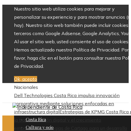
Nuestro sitio web utiliza cookies para mejorar y
personalizar su experiencia y para mostrar anuncios (si
hay). Nuestro sitio web también puede incluir cookies 
terceros como Google Adsense, Google Analytics, Yout
Al usar el sitio web, usted consiente el uso de cookies.
Hemos actualizado nuestra Política de Privacidad. Por
favor, haga clic en el botón para consultar nuestra Polí
de Privacidad.
Ok, acepto
Nacionales
Dell Technologies Costa Rica impulsa innovación
corporativa mediante soluciones enfocadas en
infraestructura digital
Estrategias de KPMG Costa Rica 
Costa Rica
la transformación digital y el crecimiento
Cultura y ocio
empresarial
Estrategias de Cartago para un desarrollo