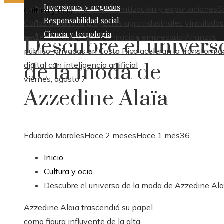
Inversiones y negocios
industrial basado en automatización y exportaciones
S
Cultura y ocio
Responsabilidad social
Carlos desarrolla proyectos agroindustriales vinculados
Ciencia y tecnología
sostenibilidad y transformación empresarial
Alianzas
Descubre el univers
público-privadas en Costa Rica aceleran la transforma
de la moda de
digital con inteligencia artificial
viernes, agosto 7
Azzedine Alaïa
Eduardo Morales
Hace 2 meses
Hace 1 mes
36
Inicio
Cultura y ocio
Descubre el universo de la moda de Azzedine Ala
Azzedine Alaïa trascendió su papel
como figura influyente de la alta