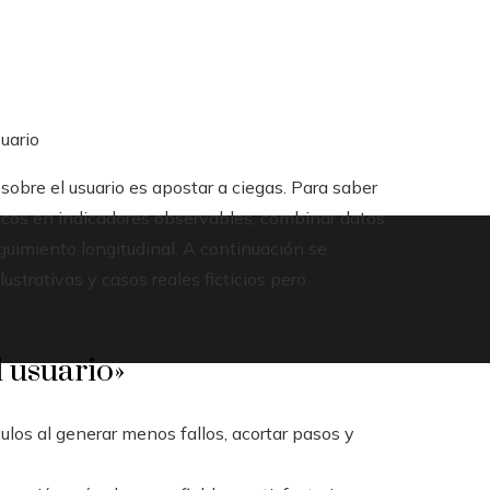
suario
sobre el usuario es apostar a ciegas. Para saber
gicos en indicadores observables, combinar datos
eguimiento longitudinal. A continuación se
ustrativas y casos reales ficticios pero
l usuario»
los al generar menos fallos, acortar pasos y