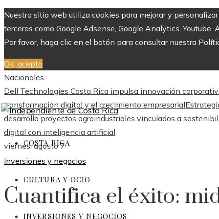
Nuestro sitio web utiliza cookies para mejorar y personaliza
terceros como Google Adsense, Google Analytics, Youtube. Al 
Por favor, haga clic en el botón para consultar nuestra Políti
Ok, acepto
Nacionales
Dell Technologies Costa Rica impulsa innovación corporativ
transformación digital y el crecimiento empresarial
Estrategi
desarrolla proyectos agroindustriales vinculados a sostenibi
digital con inteligencia artificial
COSTA RICA
viernes, agosto 7
Inversiones y negocios
CULTURA Y OCIO
Cuantifica el éxito: mi
INVERSIONES Y NEGOCIOS