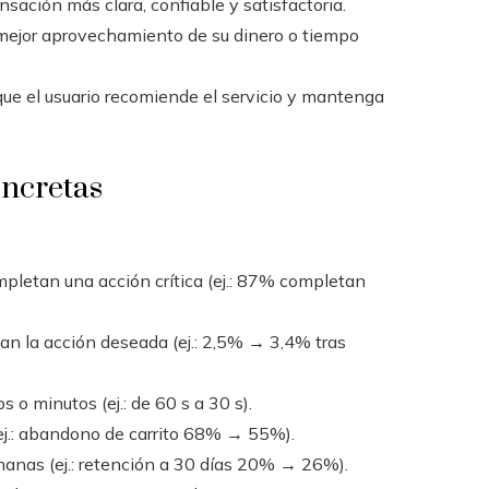
sación más clara, confiable y satisfactoria.
 mejor aprovechamiento de su dinero o tiempo
que el usuario recomiende el servicio y mantenga
oncretas
mpletan una acción crítica (ej.: 87% completan
zan la acción deseada (ej.: 2,5% → 3,4% tras
o minutos (ej.: de 60 s a 30 s).
ej.: abandono de carrito 68% → 55%).
manas (ej.: retención a 30 días 20% → 26%).