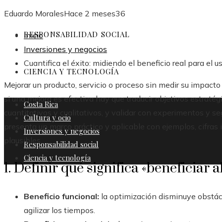
Eduardo Morales
Hace 2 meses
36
RESPONSABILIDAD SOCIAL
Inicio
Inversiones y negocios
Cuantifica el éxito: midiendo el beneficio real para el u
CIENCIA Y TECNOLOGÍA
Mejorar un producto, servicio o proceso sin medir su impacto 
si una mejora es efectiva hay que traducir objetivos estraté
Costa Rica
cuantitativos y cualitativos, y validar con experimentos y s
Cultura y ocio
presenta un marco práctico y aplicable con ejemplos, cifras il
Inversiones y negocios
plausibles.
Responsabilidad social
Ciencia y tecnología
1. Definir qué significa «beneficiar a
Beneficio funcional:
la optimización disminuye obstácu
agilizar los tiempos.