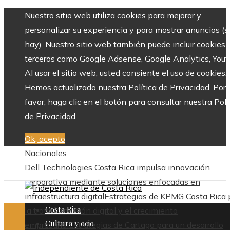
Nuestro sitio web utiliza cookies para mejorar y
personalizar su experiencia y para mostrar anuncios (si
hay). Nuestro sitio web también puede incluir cookies 
terceros como Google Adsense, Google Analytics, Yout
Al usar el sitio web, usted consiente el uso de cookies.
Hemos actualizado nuestra Política de Privacidad. Por
favor, haga clic en el botón para consultar nuestra Polí
de Privacidad.
Ok, acepto
Nacionales
Dell Technologies Costa Rica impulsa innovación
corporativa mediante soluciones enfocadas en
infraestructura digital
Estrategias de KPMG Costa Rica 
Costa Rica
la transformación digital y el crecimiento
Cultura y ocio
empresarial
Estrategias de Cartago para un desarrollo