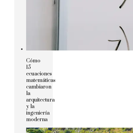
Cómo
15
ecuaciones
matemáticas
cambiaron
la
arquitectura
y la
ingeniería
moderna