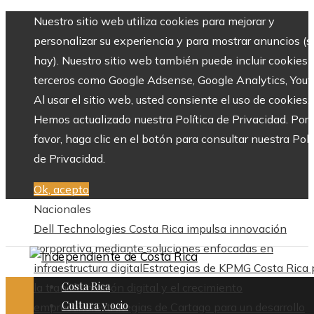
Nuestro sitio web utiliza cookies para mejorar y
personalizar su experiencia y para mostrar anuncios (si
hay). Nuestro sitio web también puede incluir cookies 
terceros como Google Adsense, Google Analytics, Yout
Al usar el sitio web, usted consiente el uso de cookies.
Hemos actualizado nuestra Política de Privacidad. Por
favor, haga clic en el botón para consultar nuestra Polí
de Privacidad.
Ok, acepto
Nacionales
Dell Technologies Costa Rica impulsa innovación
corporativa mediante soluciones enfocadas en
infraestructura digital
Estrategias de KPMG Costa Rica 
Costa Rica
la transformación digital y el crecimiento
Cultura y ocio
empresarial
Estrategias de Cartago para un desarrollo