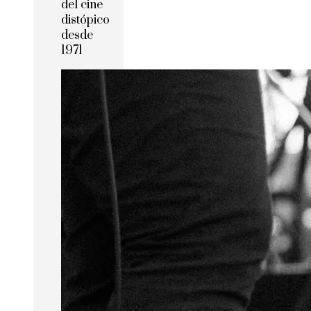
del cine
distópico
desde
1971