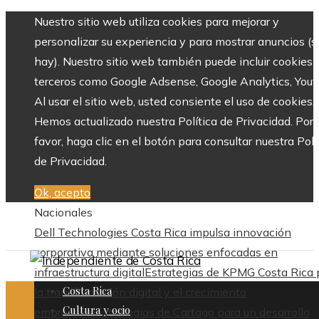
Nuestro sitio web utiliza cookies para mejorar y
personalizar su experiencia y para mostrar anuncios (si
hay). Nuestro sitio web también puede incluir cookies 
terceros como Google Adsense, Google Analytics, Yout
Al usar el sitio web, usted consiente el uso de cookies.
Hemos actualizado nuestra Política de Privacidad. Por
favor, haga clic en el botón para consultar nuestra Polí
de Privacidad.
Ok, acepto
Nacionales
Dell Technologies Costa Rica impulsa innovación
corporativa mediante soluciones enfocadas en
infraestructura digital
Estrategias de KPMG Costa Rica 
Costa Rica
la transformación digital y el crecimiento
Cultura y ocio
empresarial
Estrategias de Cartago para un desarrollo