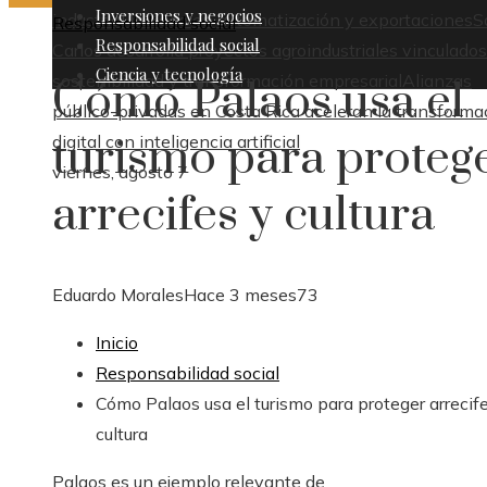
Inversiones y negocios
industrial basado en automatización y exportaciones
S
Responsabilidad social
Responsabilidad social
Carlos desarrolla proyectos agroindustriales vinculados
Ciencia y tecnología
sostenibilidad y transformación empresarial
Alianzas
Cómo Palaos usa el
público-privadas en Costa Rica aceleran la transforma
turismo para proteg
digital con inteligencia artificial
viernes, agosto 7
arrecifes y cultura
Eduardo Morales
Hace 3 meses
73
Inicio
Responsabilidad social
Cómo Palaos usa el turismo para proteger arrecif
cultura
Palaos es un ejemplo relevante de